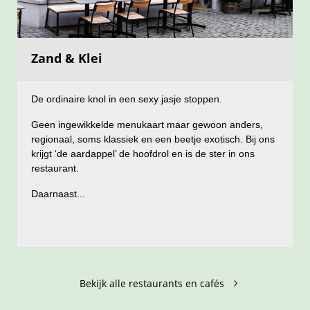
Zand & Klei
Zand & Klei
076 8862372
Tel.:
Veemarktstraat 76
Adres
De ordinaire knol in een sexy jasje stoppen.
Volg ons op
Geen ingewikkelde menukaart maar gewoon anders,
regionaal, soms klassiek en een beetje exotisch. Bij ons
krijgt ‘de aardappel’ de hoofdrol en is de ster in ons
restaurant.
Daarnaast...
Lees meer
Bekijk alle restaurants en cafés