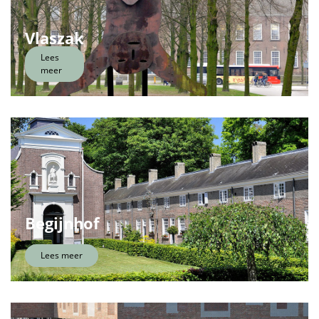
Vlaszak
Lees
meer
Begijnhof
Lees meer