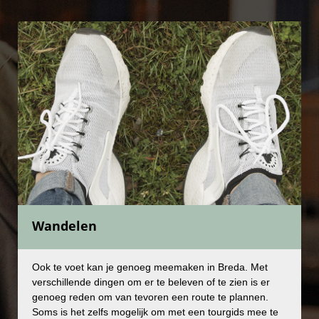
Wandelen
Wandelen
Ook te voet kan je genoeg meemaken in Breda. Met
Ook te voet kan je genoeg meemaken in Breda. Met
verschillende dingen om er te beleven of te zien is er
verschillende dingen om er te beleven of te zien is er
genoeg reden om van tevoren een route te plannen.
genoeg reden om van tevoren een route te plannen.
Soms is het zelfs mogelijk om met een tourgids mee te
Soms is het zelfs mogelijk om met een tourgids mee te