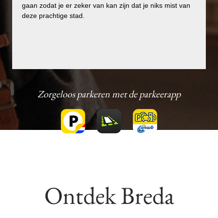
gaan zodat je er zeker van kan zijn dat je niks mist van
gaan zodat je er zeker van kan zijn dat je niks mist van
deze prachtige stad.
deze prachtige stad.
Zorgeloos parkeren met de parkeerapp
Ontdek Breda